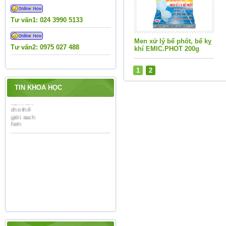
Nỗ lực đưa Luật Bảo
vệ môi trường vào cuộc
sống
Tư vấn1: 024 3990 5133
Nhà máy "phân bón" tại
Men xử lý bể phốt, bể kỵ
làng
Tư vấn2: 0975 027 488
khí EMIC.PHOT 200g
Việt Nam hưởng ứng
1
2
chiến dịch làm cho thế
giới sạch hơn
TIN KHOA HỌC