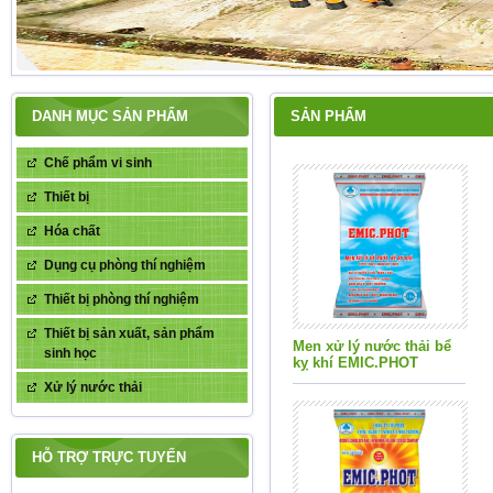
DANH MỤC SẢN PHẨM
SẢN PHẨM
Chế phẩm vi sinh
Thiết bị
Hóa chất
Dụng cụ phòng thí nghiệm
Thiết bị phòng thí nghiệm
Thiết bị sản xuất, sản phẩm
Men xử lý nước thải bể
sinh học
kỵ khí EMIC.PHOT
Xử lý nước thải
THÔNG BÁO
HỖ TRỢ TRỰC TUYẾN