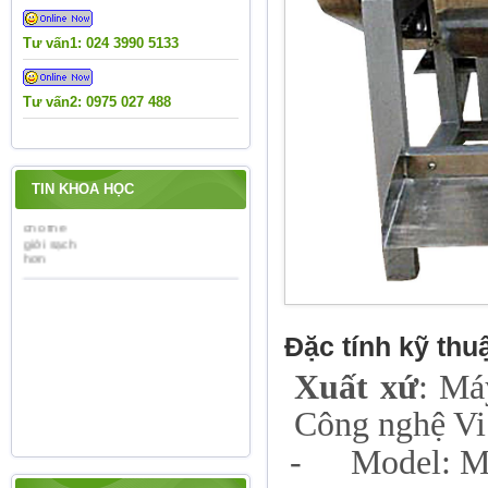
vệ môi trường vào cuộc
sống
Tư vấn1: 024 3990 5133
Nhà máy "phân bón" tại
làng
Tư vấn2: 0975 027 488
Việt Nam hưởng ứng
chiến dịch làm cho thế
giới sạch hơn
TIN KHOA HỌC
Đặc tính kỹ thuậ
Xuất xứ
: Má
Công nghệ Vi
-
Model: 