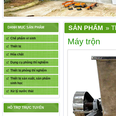
SẢN PHẨM
» T
DANH MỤC SẢN PHẨM
Chế phẩm vi sinh
Máy trộn
Thiết bị
Hóa chất
Dụng cụ phòng thí nghiệm
Thiết bị phòng thí nghiệm
Thiết bị sản xuất, sản phẩm
sinh học
THÔNG BÁO
Xử lý nước thải
HỖ TRỢ TRỰC TUYẾN
Nỗ lực đưa Luật Bảo