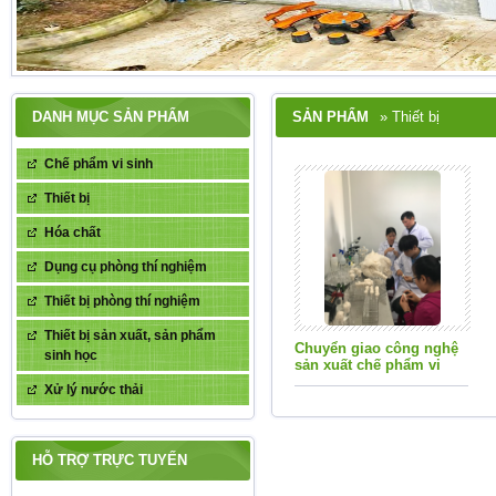
DANH MỤC SẢN PHẨM
SẢN PHẨM
» Thiết bị
Chế phẩm vi sinh
Thiết bị
Hóa chất
Dụng cụ phòng thí nghiệm
Thiết bị phòng thí nghiệm
Thiết bị sản xuất, sản phẩm
Chuyển giao công nghệ
sinh học
sản xuất chế phẩm vi
sinh
Xử lý nước thải
THÔNG BÁO
HỖ TRỢ TRỰC TUYẾN